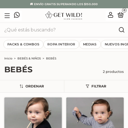
🚚 ENVÍO GRATIS SUPERANDO LOS $150.000
0
PACKS & COMBOS
ROPA INTERIOR
MEDIAS
NUEVOS ING
Inicio
>
BEBÉS & NIÑOS
>
BEBÉS
BEBÉS
2 productos
ORDENAR
FILTRAR