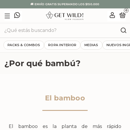
✨ 3 CUOTAS SIN INTERÉS CON TARJETA
0
PACKS & COMBOS
ROPA INTERIOR
MEDIAS
NUEVOS ING
¿Por qué bambú?
El bamboo
El bamboo es la planta de más rápido