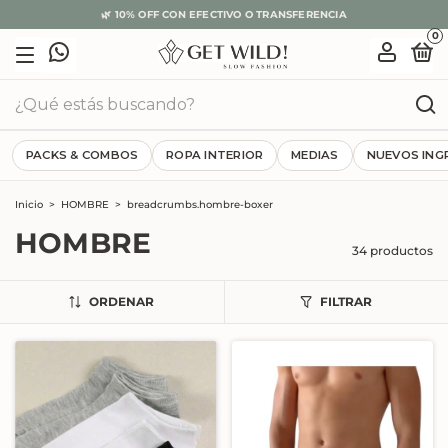
🌿 10% OFF CON EFECTIVO O TRANSFERENCIA
0
PACKS & COMBOS
ROPA INTERIOR
MEDIAS
NUEVOS ING
Inicio
>
HOMBRE
>
breadcrumbs.hombre-boxer
HOMBRE
34 productos
ORDENAR
FILTRAR