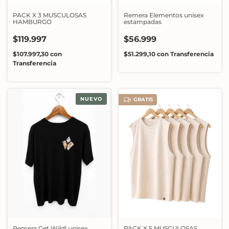
PACK X 3 MUSCULOSAS
Remera Elementos unisex
HAMBURGO
estampadas
$119.997
$56.999
$107.997,30
con
$51.299,10
con
Transferencia
Transferencia
NUEVO
GRATIS
Remera Get Wild! unisex
PACK X 5 MUSCULOSAS