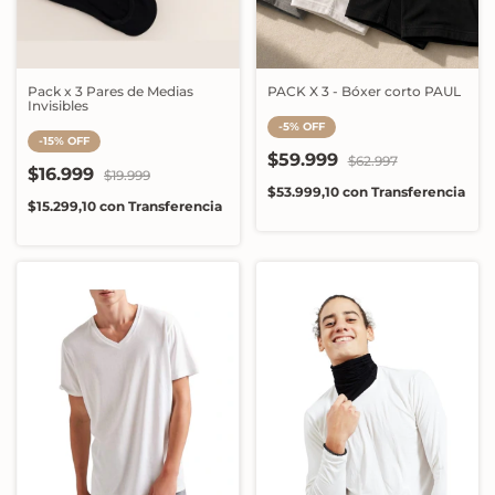
Pack x 3 Pares de Medias
PACK X 3 - Bóxer corto PAUL
Invisibles
-
5
%
OFF
-
15
%
OFF
$59.999
$62.997
$16.999
$19.999
$53.999,10
con
Transferencia
$15.299,10
con
Transferencia