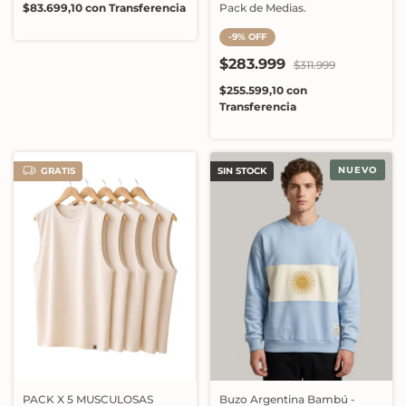
$83.699,10
con
Transferencia
Pack de Medias.
-
9
%
OFF
$283.999
$311.999
$255.599,10
con
Transferencia
NUEVO
GRATIS
SIN STOCK
PACK X 5 MUSCULOSAS
Buzo Argentina Bambú -