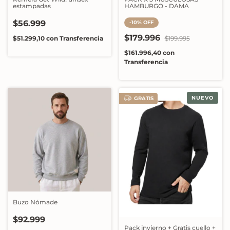
estampadas
HAMBURGO - DAMA
$56.999
-
10
%
OFF
$179.996
$51.299,10
con
Transferencia
$199.995
$161.996,40
con
Transferencia
NUEVO
GRATIS
Buzo Nómade
$92.999
Pack invierno + Gratis cuello +