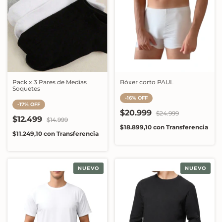
Pack x 3 Pares de Medias
Bóxer corto PAUL
Soquetes
-
16
%
OFF
-
17
%
OFF
$20.999
$24.999
$12.499
$14.999
$18.899,10
con
Transferencia
$11.249,10
con
Transferencia
NUEVO
NUEVO